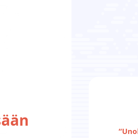
sään
“Uno