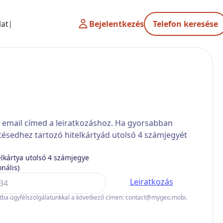
lat
Bejelentkezés
Telefon keresése
z email címed a leiratkozáshoz. Ha gyorsabban
tésedhez tartozó hitelkártyád utolsó 4 számjegyét
elkártya utolsó 4 számjegye
onális)
Leiratkozás
atba ügyfélszolgálatunkkal a következő címen: contact@mygeo.mobi.