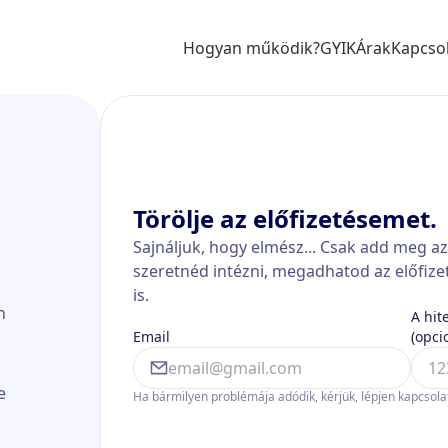
Hogyan működik?
GYIK
Árak
Kapcso
Törölje az előfizetésemet.
Sajnáljuk, hogy elmész... Csak add meg a
szeretnéd intézni, megadhatod az előfize
is.
n
A hit
Email
(opci
e
Ha bármilyen problémája adódik, kérjük, lépjen kapcsol