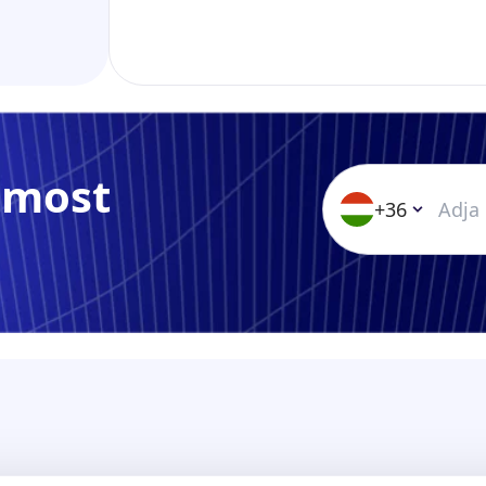
 most
+36