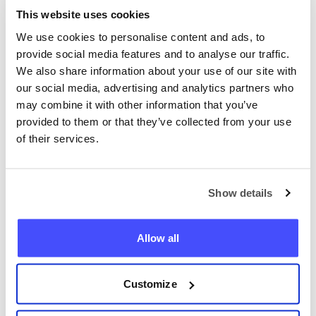
Tão preciso quanto o GPS
This website uses cookies
Nós vamos mostrar a você a
We use cookies to personalise content and ads, to
localização exata em um mapa
provide social media features and to analyse our traffic.
online.
We also share information about your use of our site with
our social media, advertising and analytics partners who
may combine it with other information that you’ve
provided to them or that they’ve collected from your use
of their services.
Encontre qualquer telefone
Show details
agora
Allow all
+351
Localizar telefone
Customize