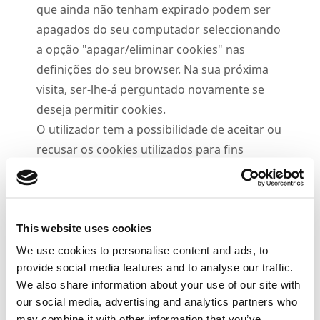
que ainda não tenham expirado podem ser
apagados do seu computador seleccionando
a opção "apagar/eliminar cookies" nas
definições do seu browser. Na sua próxima
visita, ser-lhe-á perguntado novamente se
deseja permitir cookies.
O utilizador tem a possibilidade de aceitar ou
recusar os cookies utilizados para fins
estatísticos no nosso sítio. Utilizamos estas
informações para melhorar o sítio e o
conteúdo que oferecemos com base na
frequência com que os utilizadores
This website uses cookies
regressam e nas páginas que mais visitam.
We use cookies to personalise content and ads, to
provide social media features and to analyse our traffic.
O servidor de um sítio Web memoriza alguns
We also share information about your use of our site with
detalhes básicos da sua sessão enquanto
our social media, advertising and analytics partners who
navega utilizando cookies. Estas informações
may combine it with other information that you’ve