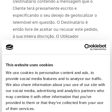
Destinatário contendo a mensagem que o
Cliente terá previamente escrito e
especificando o seu desejo de geolocalizar o
telemóvel em questão. O Destinatário é
então livre de aceitar ou recusar este pedido,
à sua inteira discrição. O Utilizador
reconhece que a OMRON não pode garantir
que os Destinatários aceitem o seu pedido de
geolocalização e que qualquer recusa não
implica qualquer responsabilidade ou direito
This website uses cookies
a qualquer reembolso da OMRON para com
We use cookies to personalise content and ads, to
o Utilizador.
provide social media features and to analyse our traffic.
We also share information about your use of our site with
4.
2
O Utilizador tem o direito de enviar um
our social media, advertising and analytics partners who
número ilimitado de pedidos aos
may combine it with other information that you’ve
Destinatários da sua escolha, durante o
provided to them or that they’ve collected from your use
período de vigência do seu Contrato.
of their services.