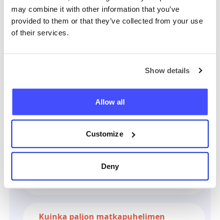
Onko laillista paikantaa kolmas
may combine it with other information that you’ve
osapuoli?
provided to them or that they’ve collected from your use
of their services.
Mitkä puhelintyypit ovat
yhteensopivia?
Show details
Kuinka tarkka se on?
Allow all
Kuinka kauan siihen menee?
Customize
Deny
Toimiiko se, jos kolmannen
osapuolen puhelin on pois päältä?
Kuinka paljon matkapuhelimen