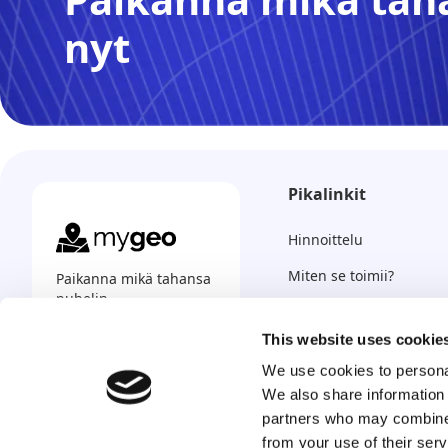
nyt
Pikalinkit
Hinnoittelu
Miten se toimii?
Paikanna mikä tahansa
puhelin,
Usein kysytyt kysymykse
missä tahansa, milloin
tahansa.
This website uses cookie
Yhteystiedot
We use cookies to personal
Suomen kieli
We also share information 
partners who may combine i
from your use of their serv