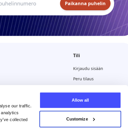
Paikanna puhelin
Tili
Kirjaudu sisään
Peru tilaus
Allow all
yse our traffic.
 analytics
Customize
y’ve collected