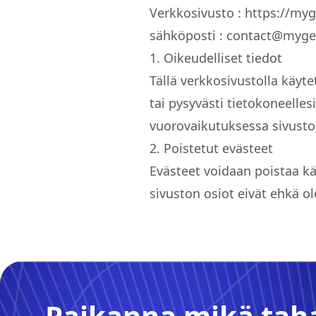
Verkkosivusto : https://my
sähköposti :
contact@myge
1. Oikeudelliset tiedot
Tällä verkkosivustolla käyte
tai pysyvästi tietokoneelles
vuorovaikutuksessa sivuston
2. Poistetut evästeet
Evästeet voidaan poistaa kä
sivuston osiot eivät ehkä ol
Paikanna mikä tah