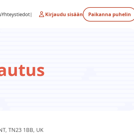
u
Yhteystiedot
Kirjaudu sisään
Paikanna puhelin
autus
T, TN23 1BB, UK