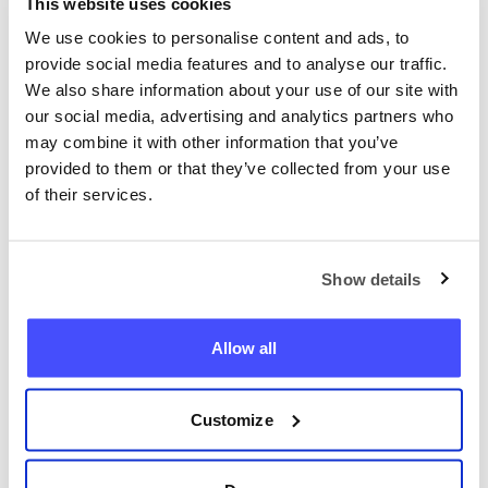
partiellement ou complètement, à tout
This website uses cookies
moment dans les paramètres de votre
We use cookies to personalise content and ads, to
provide social media features and to analyse our traffic.
navigateur web. Certaines sections de ce site
We also share information about your use of our site with
peuvent devenir indisponibles en cas de
our social media, advertising and analytics partners who
désactivation des cookies.
may combine it with other information that you’ve
provided to them or that they’ve collected from your use
of their services.
Localisez n’importe quel
Show details
téléphone maintenant
Allow all
+33
Customize
Localiser le téléphone