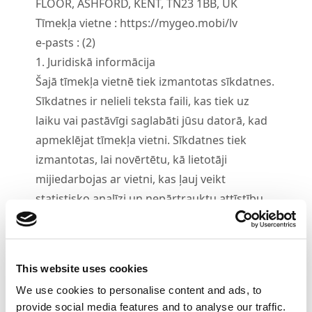
FLOOR, ASHFORD, KENT, TN23 1BB, UK
Tīmekļa vietne : https://mygeo.mobi/lv
e-pasts :
(2
)
1. Juridiskā informācija
Šajā tīmekļa vietnē tiek izmantotas sīkdatnes.
Sīkdatnes ir nelieli teksta faili, kas tiek uz
laiku vai pastāvīgi saglabāti jūsu datorā, kad
apmeklējat tīmekļa vietni. Sīkdatnes tiek
izmantotas, lai novērtētu, kā lietotāji
mijiedarbojas ar vietni, kas ļauj veikt
statistisko analīzi un nepārtrauktu attīstību.
2. Atslēgtas sīkdatnes
Sīkdatnes var jebkurā laikā daļēji vai pilnībā
atspējot tīmekļa pārlūkprogrammas
This website uses cookies
iestatījumos. Atsevišķas vietnes sadaļas var
We use cookies to personalise content and ads, to
kļūt nepieejamas, ja sīkdatnes ir atspējotas.
provide social media features and to analyse our traffic.