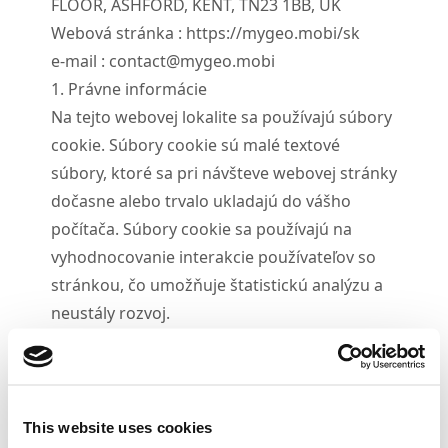
FLOOR, ASHFORD, KENT, TN23 1BB, UK
Webová stránka : https://mygeo.mobi/sk
e-mail :
contact@mygeo.mobi
1. Právne informácie
Na tejto webovej lokalite sa používajú súbory
cookie. Súbory cookie sú malé textové
súbory, ktoré sa pri návšteve webovej stránky
dočasne alebo trvalo ukladajú do vášho
počítača. Súbory cookie sa používajú na
vyhodnocovanie interakcie používateľov so
stránkou, čo umožňuje štatistickú analýzu a
neustály rozvoj.
2. Zakázané súbory cookie
Súbory cookie môžete kedykoľvek čiastočne
alebo úplne zakázať v nastaveniach svojho
webového prehliadača. Ak sú súbory cookie
This website uses cookies