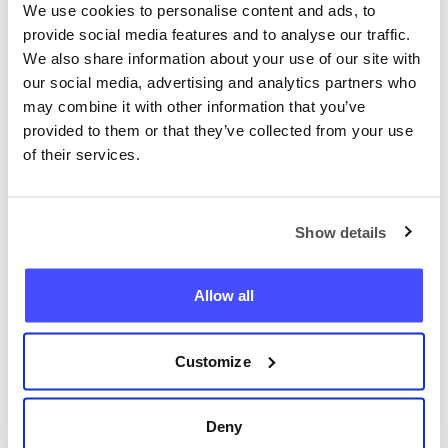
zakázané, niektoré časti tejto webovej lokality
We use cookies to personalise content and ads, to
môžu byť nedostupné.
provide social media features and to analyse our traffic.
We also share information about your use of our site with
our social media, advertising and analytics partners who
may combine it with other information that you’ve
provided to them or that they’ve collected from your use
of their services.
Nájdite akýkoľvek telefón
teraz
Show details
+421
Allow all
Nájsť telefón
Customize
Deny