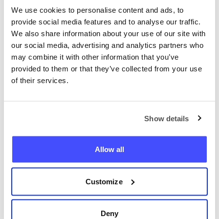
настройките на вашия уеб браузър. Някои
We use cookies to personalise content and ads, to
раздели на този сайт може да станат
provide social media features and to analyse our traffic.
недостъпни, ако бисквитките са
We also share information about your use of our site with
деактивирани.
our social media, advertising and analytics partners who
may combine it with other information that you’ve
provided to them or that they’ve collected from your use
of their services.
Локализирай всеки телефон
Show details
сега
Allow all
+359
Намерете телефон
Customize
Deny