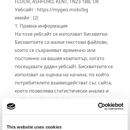
FLOOR, ASHFORD, KENT, TN23 1BB, UK
Уебсайт : https://mygeo.mobi/bg
имейл :
(2
)
1. Правна информация
На този уебсайт се използват бисквитки.
Бисквитките са малки текстови файлове,
които се съхраняват временно или
постоянно на вашия компютър, когато
посещавате даден уебсайт. Бисквитките се
използват за оценка на начина, по който
потребителите взаимодействат със сайта,
което позволява статистически анализ и
непрекъснато развитие.
2. Деактивирани бисквитки
Бисквитките могат да бъдат деактивирани,
частично или напълно, по всяко време в
This website uses cookies