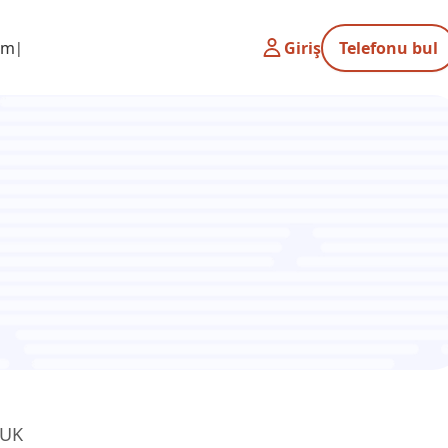
şim
Giriş
Telefonu bul
 UK