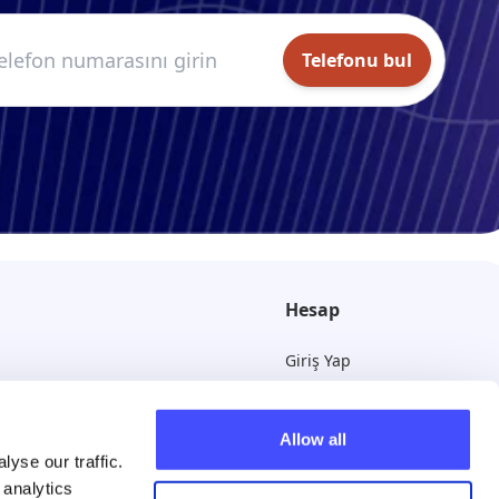
Telefonu bul
Hesap
Giriş Yap
Abone olmayı iptal et
Allow all
yse our traffic.
 analytics