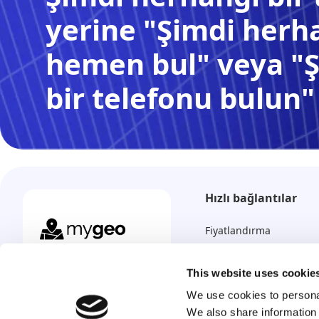
yerine "Şimdi herha
hemen bul" veya "
bir telefonu bulun"
Hızlı bağlantılar
Fiyatlandırma
Nasıl çalışır?
Herhangi bir telefonu,
her yerde ve her zaman
This website uses cookie
SSS
bulun.
We use cookies to personal
İletişim
We also share information 