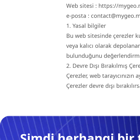
Web sitesi : https://mygeo.
e-posta :
contact@mygeo.m
1. Yasal bilgiler
Bu web sitesinde çerezler kul
veya kalıcı olarak depolanan 
bulunduğunu değerlendirmek i
2. Devre Dışı Bırakılmış Çer
Çerezler, web tarayıcınızın 
Çerezler devre dışı bırakılır
Şimdi herhangi bir 